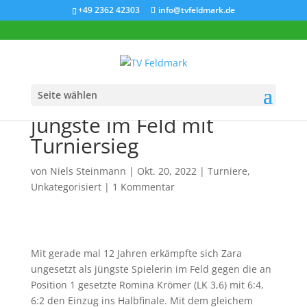
+49 2362 42303
info@tvfeldmark.de
Seite wählen
Zara Sophie Comia als
jüngste im Feld mit
Turniersieg
von
Niels Steinmann
|
Okt. 20, 2022
|
Turniere
,
Unkategorisiert
|
1 Kommentar
Mit gerade mal 12 Jahren erkämpfte sich Zara
ungesetzt als jüngste Spielerin im Feld gegen die an
Position 1 gesetzte Romina Krömer (LK 3,6) mit 6:4,
6:2 den Einzug ins Halbfinale. Mit dem gleichem