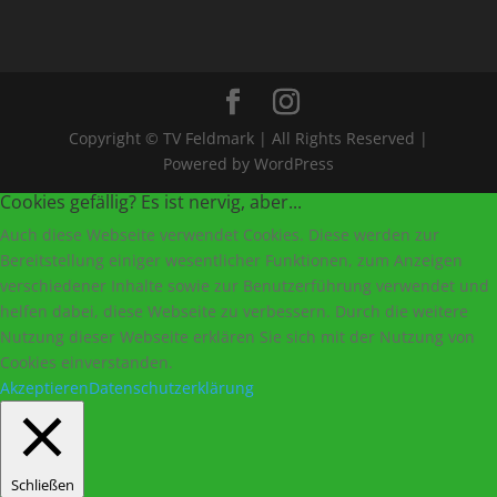
Copyright © TV Feldmark | All Rights Reserved |
Powered by WordPress
Cookies gefällig? Es ist nervig, aber...
Auch diese Webseite verwendet Cookies. Diese werden zur
Bereitstellung einiger wesentlicher Funktionen, zum Anzeigen
verschiedener Inhalte sowie zur Benutzerführung verwendet und
helfen dabei, diese Webseite zu verbessern. Durch die weitere
Nutzung dieser Webseite erklären Sie sich mit der Nutzung von
Cookies einverstanden.
Akzeptieren
Datenschutzerklärung
Schließen